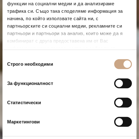
функции на социални медии и да анализираме
трафика си. Също така споделяме информация за
начина, по който използвате сайта ни, с
партньорските си социални медии, рекламните си
партньори и партньори за анализ, които може да я
комбинират с друга предоставена им от Вас
информация или с такава, която са събрали от
ползването от Ваша страна на услугите им.
Избор
Строго необходими
на
съгласие
За функционалност
Статистически
Маркетингови