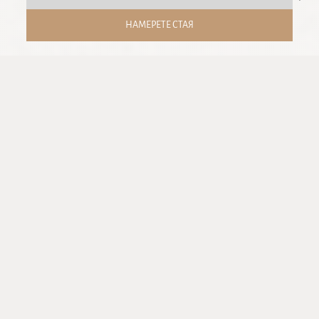
НАМЕРЕТЕ СТАЯ
ПРЕДИМСТВА ПРИ ДИРЕКТНА РЕЗЕРВАЦИЯ
Безплатен достъп
до Водна и Термална зона на Aquahouse
Thermal & Beach
10% отстъпка
в ресторанти Villa Chinka, Monty и Lena
10% отстъпка
в ресторанти Kampai, The Grill, Salvia и Cactus
Beach Bar & Bites
15% отстъпка
от всички услуги в Aquahouse Thermal & Beach,
Health Spring SPA и Astor Garden SPA centre
Безплатен
паркинг